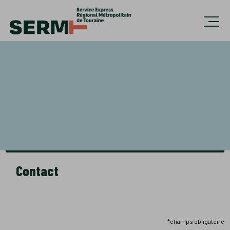
Accèder directement au contenu
Ouvri
Contact
*champs obligatoire