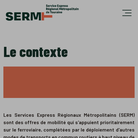
Accèder directement au contenu
Ouvri
Le contexte
Les Services Express Régionaux Métropolitains (SERM)
sont des offres de mobilité qui s'appuient prioritairement
sur le ferroviaire, complétées par le déploiement d'autres
modes de transports en commun routiers à haut niveau de