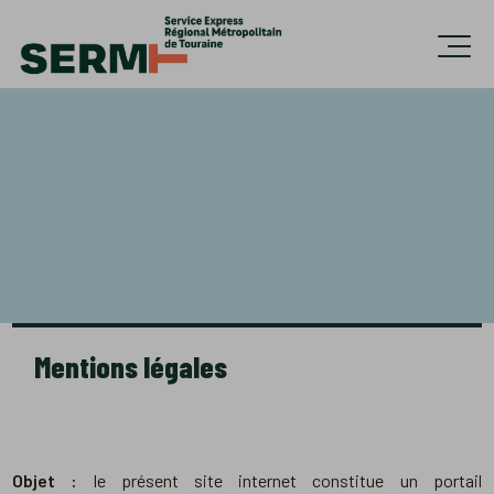
Accèder directement au contenu
Ouvri
Mentions légales
Objet :
le présent site internet constitue un portail