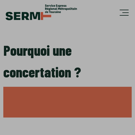
Accèder directement au contenu
Ouvri
Pourquoi une
concertation ?