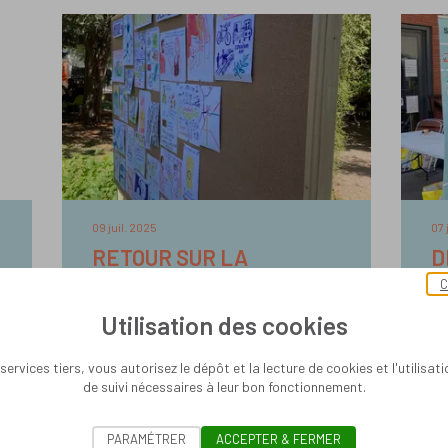
09 juil. 2025
07 
RETOUR SUR LA
D
RENCONTRE DE
P
C
PROXIMITÉ DU 5 JUILLET
A
Utilisation des cookies
AU POP'UP CITOYENNETÉ
D
À TOURS
services tiers, vous autorisez le dépôt et la lecture de cookies et l'utilisat
de suivi nécessaires à leur bon fonctionnement.
Lire la suite
Li
PARAMÉTRER
ACCEPTER & FERMER